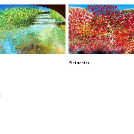
Pistachier
s