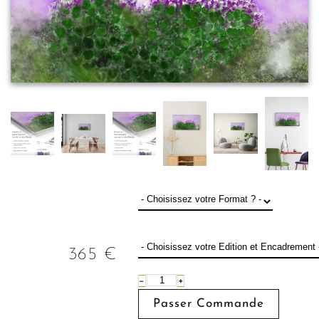
365
€
−
+