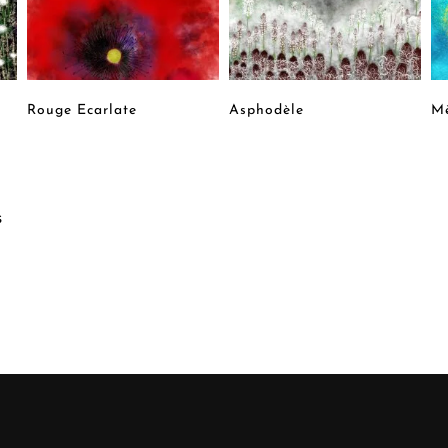
Rouge Ecarlate
Asphodèle
Mè
s