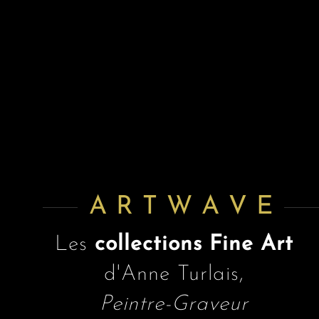
A R T W A V E
Les
collections Fine Art
d'Anne Turlais,
Peintre-Graveur