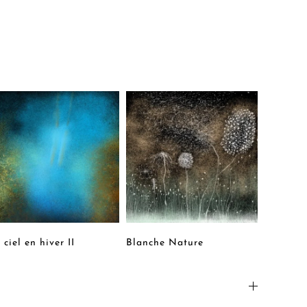
Jardin e
 ciel en hiver II
Blanche Nature