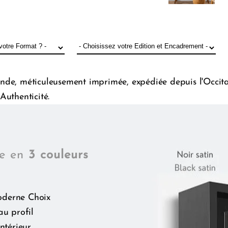
de, méticuleusement imprimée, expédiée depuis l'Occitani
Authenticité.
le en
3 couleurs
oderne Choix
au profil
ntérieur,